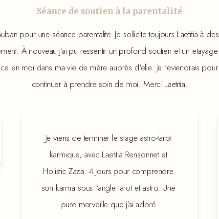
Séance de soutien à la parentalité
uban pour une séance parentalite. Je sollicite toujours Laetitia à d
ment. À nouveau j'ai pu ressentir un profond soutien et un etayage e
nce en moi dans ma vie de mère auprès d'elle. Je reviendrais pou
continuer à prendre soin de moi. Merci Laetitia.
Je viens de terminer le stage astro-tarot 
karmique, avec Laetitia Rensonnet et 
Holistic Zaza. 4 jours pour comprendre 
son karma sous l’angle tarot et astro. Une 
pure merveille que j’ai adoré.