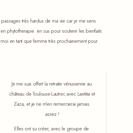
es passages très hardus de ma vie car je me sens 
n phytotherapie  en sus pour soutenir les bienfaits 
r moi en tant que femme très prochainement pour 
Je me suis offert la retraite vénusienne au 
château de Toulouse-Lautrec avec Laetitia et 
Zaza, et je ne m’en remercierai jamais 
assez !
Elles ont su créer, avec le groupe de 