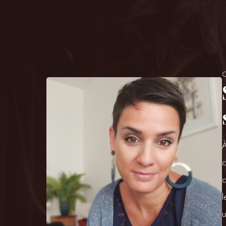
À
c
d
l
u